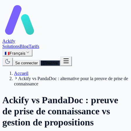
Aller au contenu principal
Ackify
Solutions
Blog
Tarifs
🇫🇷
Français
Se connecter
S'inscrire
Accueil
Ackify vs PandaDoc : alternative pour la preuve de prise de
connaissance
Ackify vs PandaDoc : preuve
de prise de connaissance vs
gestion de propositions